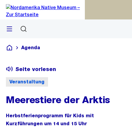
Zu
Zu
Sprunglink
Navigation
Menü
Suchen
M
S
öf
Agenda
Deutsch
Seite vorlesen
Veranstaltung
Meerestiere der Arktis
Herbstferienprogramm für Kids mit
Kurzführungen um 14 und 15 Uhr