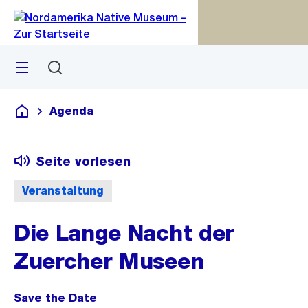
Zu
Zu
Sprunglink
Navigation
Menü
Suchen
M
S
öf
Agenda
Deutsch
Seite vorlesen
Veranstaltung
Die Lange Nacht der
Zuercher Museen
Save the Date