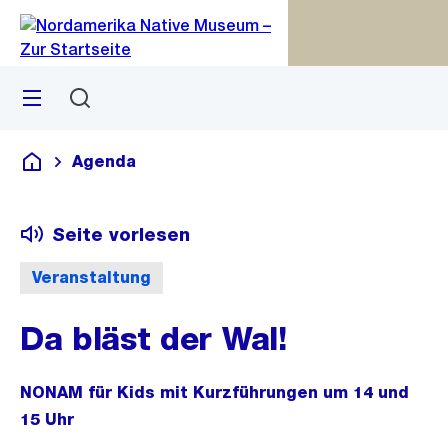
Zu
Zu
Sprunglink
Navigation
Menü
Suchen
M
S
öf
Agenda
Deutsch
Seite vorlesen
Veranstaltung
Da bläst der Wal!
NONAM für Kids mit Kurzführungen um 14 und
15 Uhr