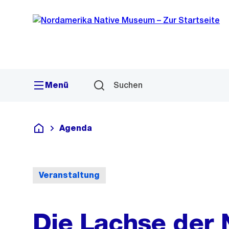
Sprunglink
Navigation
Menü
Suchen
Agenda
Deutsch
Veranstaltung
Die Lachse der 