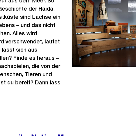
Hut aus dem Meer. So
 Geschichte der Haida.
tküste sind Lachse ein
Lebens ­– und das nicht
chen. Alles wird
rd verschwendet, lautet
 lässt sich aus
len? Finde es heraus –
achspielen, die von der
enschen, Tieren und
ist du bereit? Dann lass