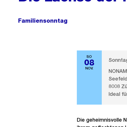
Familiensonntag
SO
Sonntag
08
NOV.
NONAM 
Seefeld
8008 Zü
Ideal fü
Die geheimnisvolle N