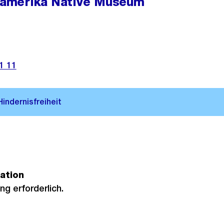
amerika Native Museum
1 11
ation
g erforderlich.