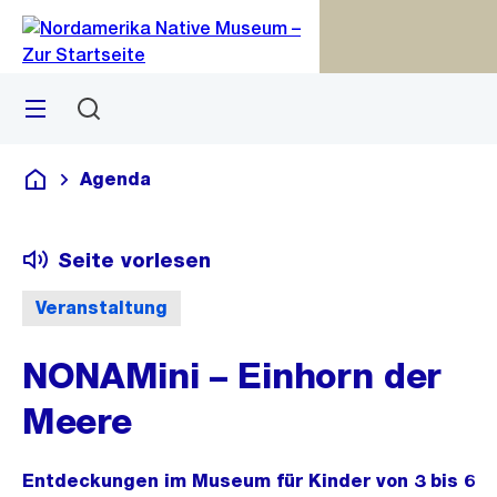
Zu
Zu
Sprunglink
Navigation
Menü
Suchen
M
S
öf
Agenda
Deutsch
Seite vorlesen
Veranstaltung
NONAMini – Einhorn der
Meere
Entdeckungen im Museum für Kinder von 3 bis 6