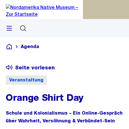
Zu
Zu
Sprunglink
Navigation
Menü
Suchen
M
S
öf
Agenda
Deutsch
Seite vorlesen
Veranstaltung
Orange Shirt Day
Schule und Kolonialismus – Ein Online-Gespräch
über Wahrheit, Versöhnung & Verbündet-Sein