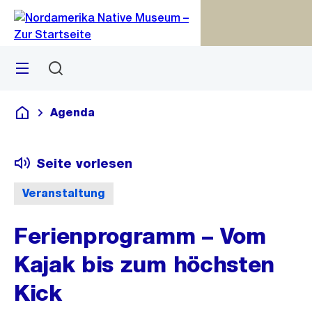
Zu
Zu
Sprunglink
Navigation
Menü
Suchen
M
S
öf
Agenda
Deutsch
Seite vorlesen
Veranstaltung
Ferienprogramm – Vom
Kajak bis zum höchsten
Kick