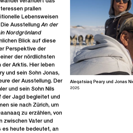
wandel verändert das
nteressen prallen
ditionelle Lebensweisen
 Die Ausstellung
An der
 in Nordgrönland
nlichen Blick auf diese
er Perspektive der
einer der nördlichsten
er Arktis. Hier leben
ry und sein Sohn Jonas,
ure der Ausstellung. Der
Aleqatsiaq Peary und Jonas Ni
2025
er und sein Sohn Nils
 der Jagd begleitet und
men sie nach Zürich, um
Qaanaaq zu erzählen, von
n zwischen Vater und
 es heute bedeutet, an