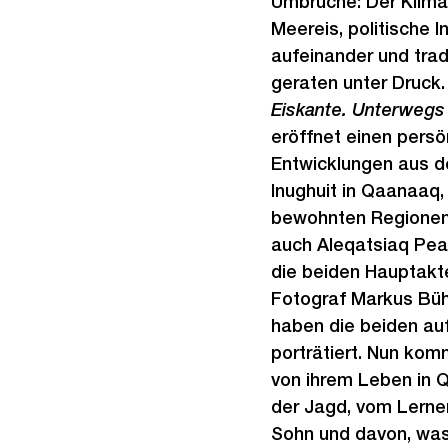
Umbrüche: Der Klima
Meereis, politische I
aufeinander und tra
geraten unter Druck.
Eiskante. Unterwegs
eröffnet einen persö
Entwicklungen aus d
Inughuit in Qaanaaq, 
bewohnten Regionen d
auch Aleqatsiaq Pea
die beiden Hauptakte
Fotograf Markus Bühl
haben die beiden auf
porträtiert. Nun kom
von ihrem Leben in 
der Jagd, vom Lerne
Sohn und davon, was