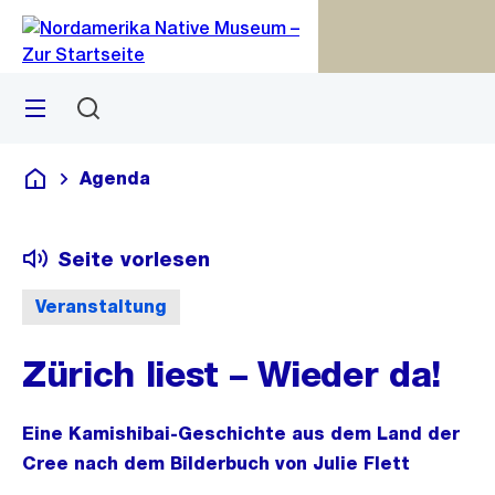
Zu
Zu
Sprunglink
Navigation
Menü
Suchen
M
S
öf
Agenda
Deutsch
Seite vorlesen
Veranstaltung
Zürich liest – Wieder da!
Eine Kamishibai-Geschichte aus dem Land der
Cree nach dem Bilderbuch von Julie Flett