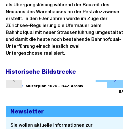
o
als Übergangslösung während der Bauzeit des
Neubaus des Warenhauses an der Pestalozziwiese
s
erstellt. In den 50er Jahren wurde im Zuge der
s
Zürichsee-Regulierung die Ufermauer beim
a
Bahnhofquai mit neuer Strassenführung umgestaltet
n
und damit die heute noch bestehende Bahnhofquai-
s
Unterführung einschliesslich zwei
i
Untergeschosse realisiert.
c
h
Historische Bildstrecke
t
Ö
V
N
f
1/16
Murerplan 1576 – BAZ Archiv
2/16
o
ä
BAZ 
f
r
c
n
h
h
e
Newsletter
e
s
B
r
t
i
Sie wollen aktuelle Informationen zur