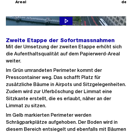
o
ä
Areal
der 
f
r
c
n
h
h
e
Eröffnung neuer Platz vor Mühlesteg (Mai 2024)
e
s
B
r
t
i
Zweite Etappe der Sofortmassnahmen
i
e
l
Mit der Umsetzung der zweiten Etappe erhöht sich
g
s
d
die Aufenthaltsqualität auf dem Papierwerd-Areal
e
i
weiter.
s
n
Im Grün umrandeten Perimeter kommt der
G
Presscontainer weg. Das schafft Platz für
r
zusätzliche Bäume in Airpots und Sitzgelegenheiten.
o
Zudem wird zur Uferböschung der Limmat eine
Sitzkante erstellt, die es erlaubt, näher an der
s
Limmat zu sitzen.
s
a
Im Gelb markierten Perimeter werden
Schrägparkplätze aufgehoben. Der Boden wird in
n
diesem Bereich entsiegelt und ebenfalls mit Bäumen
s