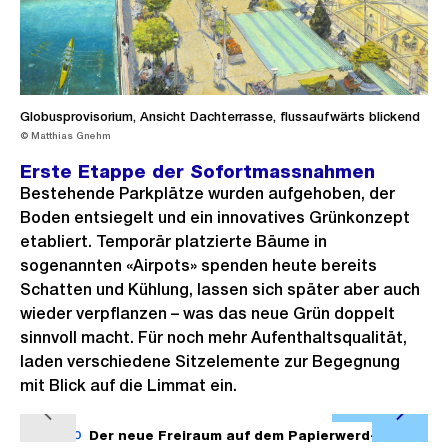
Globusprovisorium, Ansicht Dachterrasse, flussaufwärts blickend
© Matthias Gnehm
Erste Etappe der Sofortmassnahmen
Bestehende Parkplätze wurden aufgehoben, der
Boden entsiegelt und ein innovatives Grünkonzept
etabliert. Temporär platzierte Bäume in
sogenannten «Airpots» spenden heute bereits
Schatten und Kühlung, lassen sich später aber auch
wieder verpflanzen – was das neue Grün doppelt
sinnvoll macht. Für noch mehr Aufenthaltsqualität,
laden verschiedene Sitzelemente zur Begegnung
mit Blick auf die Limmat ein.
Ö
V
N
f
1/10
Der neue Freiraum auf dem Papierwerd-
2/10