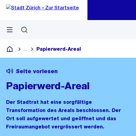
Zu
Zu
Sprunglink
Navigation
Menü
Suchen
M
öf
Papierwerd-Areal
...
Blende alle Breadcrumbs ein
Deutsch
Seite vorlesen
Papierwerd-Areal
Der Stadtrat hat eine sorgfältige
Transformation des Areals beschlossen. Der
Ort soll aufgewertet und geöffnet und das
Freiraumangebot vergrössert werden.