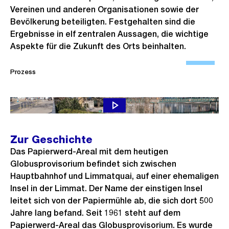
Vereinen und anderen Organisationen sowie der
Bevölkerung beteiligten. Festgehalten sind die
Ergebnisse in elf zentralen Aussagen, die wichtige
Aspekte für die Zukunft des Orts beinhalten.
Ö
f
Prozess
f
n
Ausgangslage zum Start des Strategieprozesses (2022)
e
B
Zur Geschichte
i
Das Papierwerd-Areal mit dem heutigen
l
Globusprovisorium befindet sich zwischen
d
Hauptbahnhof und Limmatquai, auf einer ehemaligen
i
Insel in der Limmat. Der Name der einstigen Insel
n
leitet sich von der Papiermühle ab, die sich dort 500
G
Jahre lang befand. Seit 1961 steht auf dem
r
Papierwerd-Areal das Globusprovisorium. Es wurde