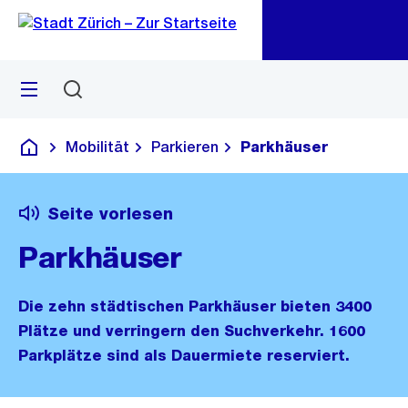
Zu
Zu
Sprunglink
Navigation
Menü
Suchen
M
öf
Mobilität
Parkieren
Parkhäuser
Deutsch
Seite vorlesen
Parkhäuser
Die zehn städtischen Parkhäuser bieten 3400
Plätze und verringern den Suchverkehr. 1600
Parkplätze sind als Dauermiete reserviert.