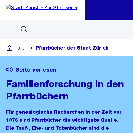
Zu
Zu
Sprunglink
Navigation
Menü
Suchen
M
öf
Pfarrbücher der Stadt Zürich
...
Blende alle Breadcrumbs ein
Deutsch
Seite vorlesen
Familienforschung in den
Pfarrbüchern
Für genealogische Recherchen in der Zeit vor
1876 sind Pfarrbücher die wichtigste Quelle.
Die Tauf-, Ehe- und Totenbücher sind die