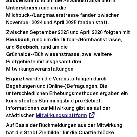
Aussersihl
rund um die Anwandstrasse und in
Unterstrass
rund um die
Milchbuck-/Langmauerstrasse fanden zwischen
November 2024 und April 2025 fanden statt.
Zwischen September 2025 und April 2026 folgten mit
Riesbach
, rund um die Dufour-/Hornbachstrasse,
und
Seebach
, rund um die
Grünhalde-/Bühlwiesenstrasse, zwei weitere
Pilotgebiete mit insgesamt drei
Mitwirkungsveranstaltungen.
Ergänzt wurden die Veranstaltungen durch
Begehungen und (Online-)Befragungen. Die
unterschiedlichen Erhebungsmethoden ergaben ein
konsistentes Stimmungsbild pro Gebiet.
Informationen zur Mitwirkung gibt es auf der
städtischen
Externer
Mitwirkungsplattform
.
Link:
Auf Basis der Rückmeldungen aus der Mitwirkung
hat die Stadt Zielbilder für die Quartierblöcke