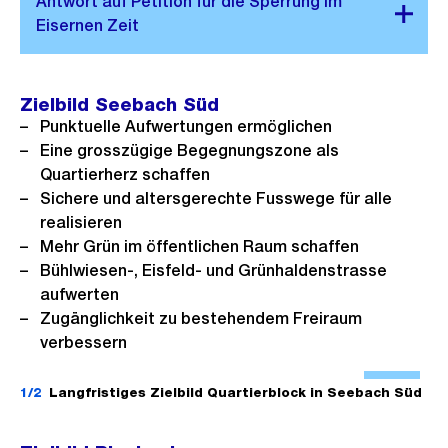
e
n
B
s
i
i
l
c
Zielbild Seebach Süd
d
Punktuelle Aufwertungen ermöglichen
h
i
Eine grosszügige Begegnungszone als
t
n
Quartierherz schaffen
G
Sichere und altersgerechte Fusswege für alle
r
realisieren
o
Mehr Grün im öffentlichen Raum schaffen
Bühlwiesen-, Eisfeld- und Grünhaldenstrasse
s
aufwerten
s
Zugänglichkeit zu bestehendem Freiraum
a
verbessern
n
Ö
s
f
1/2
Langfristiges Zielbild Quartierblock in Seebach Süd
i
f
c
n