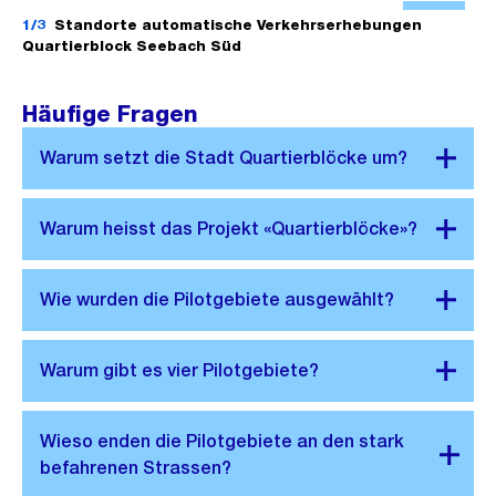
f
1/3
Standorte automatische Verkehrserhebungen
Quartierblock Seebach Süd
f
n
Häufige Fragen
e
B
i
l
d
i
n
G
r
o
s
s
a