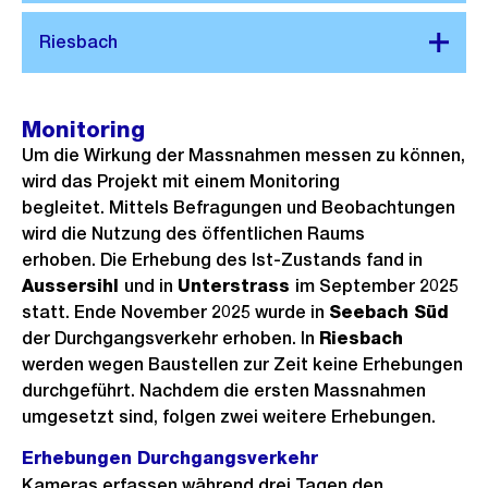
c
G
h
r
t
o
s
Monitoring
s
Um die Wirkung der Massnahmen messen zu können,
a
wird das Projekt mit einem Monitoring
n
begleitet. Mittels Befragungen und Beobachtungen
s
wird die Nutzung des öffentlichen Raums
i
erhoben. Die Erhebung des Ist-Zustands fand in
c
Aussersihl
und in
Unterstrass
im September 2025
h
statt. Ende November 2025 wurde in
Seebach Süd
der Durchgangsverkehr erhoben. In
Riesbach
t
werden wegen Baustellen zur Zeit keine Erhebungen
durchgeführt. Nachdem die ersten Massnahmen
umgesetzt sind, folgen zwei weitere Erhebungen.
Erhebungen Durchgangsverkehr
Kameras erfassen während drei Tagen den