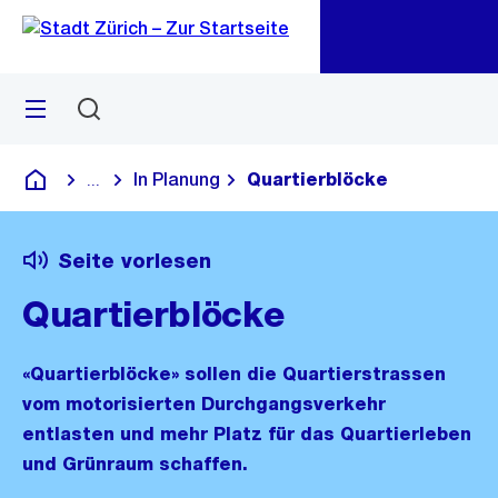
Zu
Zu
Sprunglink
Navigation
Menü
Suchen
M
öf
In Planung
Quartierblöcke
...
Blende alle Breadcrumbs ein
Deutsch
Seite vorlesen
Quartierblöcke
«Quartierblöcke» sollen die Quartierstrassen
vom motorisierten Durchgangsverkehr
entlasten und mehr Platz für das Quartierleben
und Grünraum schaffen.