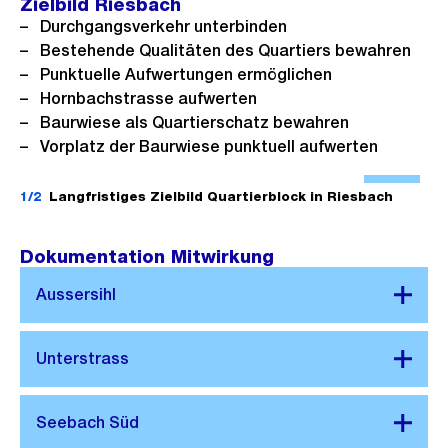
Zielbild Riesbach
h
e
Durchgangsverkehr unterbinden
t
B
Bestehende Qualitäten des Quartiers bewahren
Punktuelle Aufwertungen ermöglichen
i
Hornbachstrasse aufwerten
l
Baurwiese als Quartierschatz bewahren
d
Vorplatz der Baurwiese punktuell aufwerten
i
Ö
n
f
1/2
Langfristiges Zielbild Quartierblock in Riesbach
G
f
r
n
Dokumentation Mitwirkung
o
e
s
B
s
i
a
l
n
d
s
i
i
n