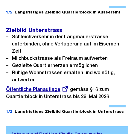
Ö
f
1/2
Langfristiges Zielbild Quartierblock in Aussersihl
f
n
Zielbild Unterstrass
e
Schleichverkehr in der Langmauerstrasse
B
unterbinden, ohne Verlagerung auf Im Eisernen
Zeit
i
Milchbuckstrasse als Freiraum aufwerten
l
Gezielte Quartierherzen ermöglichen
d
Ruhige Wohnstrassen erhalten und wo nötig,
i
aufwerten
n
Externer
Öffentliche Planauflage
gemäss §16 zum
G
Link:
Quartierblock in Unterstrass bis 29. Mai 2026
r
Ö
o
f
1/2
Langfristiges Zielbild Quartierblock in Unterstrass
s
f
s
n
a