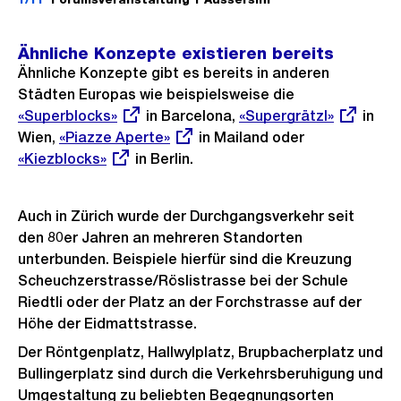
f
n
Ähnliche Konzepte existieren bereits
e
Ähnliche Konzepte gibt es bereits in anderen
B
Städten Europas wie beispielsweise die
Externer
«Superblocks»
in Barcelona,
Externer
«Supergrätzl»
in
i
Link:
Wien,
Externer
«Piazze Aperte»
in Mailand oder
Link:
l
Externer
«Kiezblocks»
Link:
in Berlin.
d
Link:
i
n
Auch in Zürich wurde der Durchgangsverkehr seit
den 80er Jahren an mehreren Standorten
G
unterbunden. Beispiele hierfür sind die Kreuzung
r
Scheuchzerstrasse/Röslistrasse bei der Schule
o
Riedtli oder der Platz an der Forchstrasse auf der
s
Höhe der Eidmattstrasse.
s
Der Röntgenplatz, Hallwylplatz, Brupbacherplatz und
a
Bullingerplatz sind durch die Verkehrsberuhigung und
n
Umgestaltung zu beliebten Begegnungsorten