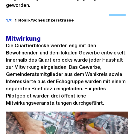
s
geworden.
i
Ö
c
f
1/6
1 Rösli-/Scheuchzerstrasse
h
f
t
n
Mitwirkung
e
Die Quartierblöcke werden eng mit den
B
Bewohnenden und dem lokalen Gewerbe entwickelt.
i
Innerhalb des Quartierblocks wurde jeder Haushalt
zur Mitwirkung eingeladen. Das Gewerbe,
l
Gemeinderatsmitglieder aus dem Wahlkreis sowie
d
Interessierte aus der Echogruppe wurden mit einem
i
separaten Brief dazu eingeladen. Für jedes
n
Pilotgebiet wurden drei öffentliche
G
Mitwirkungsveranstaltungen durchgeführt.
r
o
s
s