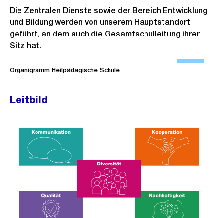
Die Zentralen Dienste sowie der Bereich Entwicklung
und Bildung werden von unserem Hauptstandort
geführt, an dem auch die Gesamtschulleitung ihren
Sitz hat.
Ö
f
Organigramm Heilpädagische Schule
f
n
Leitbild
e
B
i
l
d
i
n
G
r