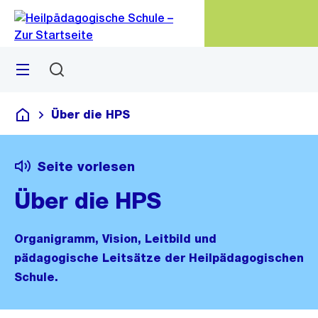
Zu
Zu
Sprunglink
Navigation
Menü
Suchen
M
öf
Über die HPS
Heilpädagogische Schule
Seite vorlesen
Über die HPS
Organigramm, Vision, Leitbild und
pädagogische Leitsätze der Heilpädagogischen
Schule.