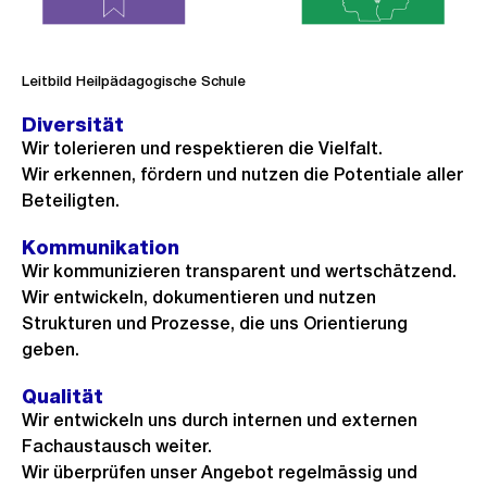
o
s
s
Leitbild Heilpädagogische Schule
a
Diversität
n
Wir tolerieren und respektieren die Vielfalt.
s
Wir erkennen, fördern und nutzen die Potentiale aller
i
Beteiligten.
c
Kommunikation
h
Wir kommunizieren transparent und wertschätzend.
t
Wir entwickeln, dokumentieren und nutzen
Strukturen und Prozesse, die uns Orientierung
geben.
Qualität
Wir entwickeln uns durch internen und externen
Fachaustausch weiter.
Wir überprüfen unser Angebot regelmässig und