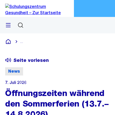
Zu
Zu
Sprunglink
Navigation
Menü
Suchen
M
öf
...
Blende alle Breadcrumbs ein
Schulungszentrum Gesundheit
Seite vorlesen
News
7. Juli 2026
Öffnungszeiten während
den Sommerferien (13.7.–
14.8.2026)