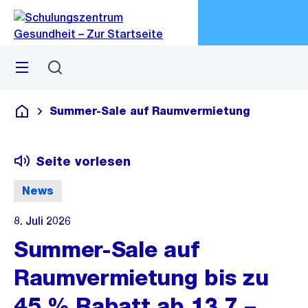
Zu
Zu
Sprunglink
Navigation
Menü
Suchen
M
öf
Summer-Sale auf Raumvermietung
Schulungszentrum Gesundheit
Seite vorlesen
News
8. Juli 2026
Summer-Sale auf
Raumvermietung bis zu
45 % Rabatt ab 13.7.–