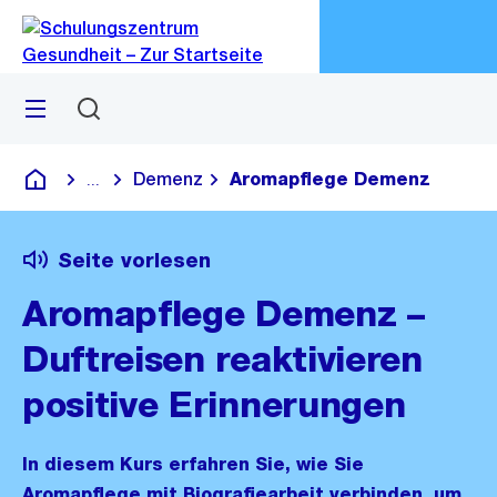
Zu
Zu
Sprunglink
Navigation
Menü
Suchen
M
öf
Demenz
Aromapflege Demenz
...
Blende alle Breadcrumbs ein
Schulungszentrum Gesundheit
Seite vorlesen
Aromapflege Demenz –
Duftreisen reaktivieren
positive Erinnerungen
In diesem Kurs erfahren Sie, wie Sie
Aromapflege mit Biografiearbeit verbinden, um