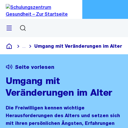
Zu
Zu
Sprunglink
Navigation
Menü
Suchen
M
öf
Umgang mit Veränderungen im Alter
...
Blende alle Breadcrumbs ein
Schulungszentrum Gesundheit
Seite vorlesen
Umgang mit
Veränderungen im Alter
Die Freiwilligen kennen wichtige
Herausforderungen des Alters und setzen sich
mit ihren persönlichen Ängsten, Erfahrungen