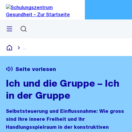
Zu
Zu
Sprunglink
Navigation
Menü
Suchen
M
öf
...
Blende alle Breadcrumbs ein
Schulungszentrum Gesundheit
Seite vorlesen
Ich und die Gruppe – Ich
in der Gruppe
Selbststeuerung und Einflussnahme: Wie gross
sind Ihre innere Freiheit und Ihr
Handlungsspielraum in der konstruktiven