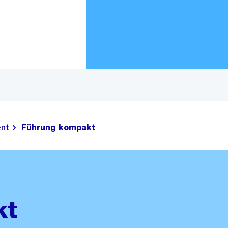
Zur Bereichsauswahl
Zum Inhalt
nt
Führung kompakt
kt