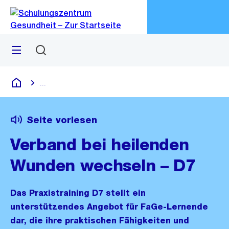
Zu
Zu
Sprunglink
Navigation
Menü
Suchen
M
öf
...
Blende alle Breadcrumbs ein
Schulungszentrum Gesundheit
Seite vorlesen
Verband bei heilenden
Wunden wechseln – D7
Das Praxistraining D7 stellt ein
unterstützendes Angebot für FaGe-Lernende
dar, die ihre praktischen Fähigkeiten und