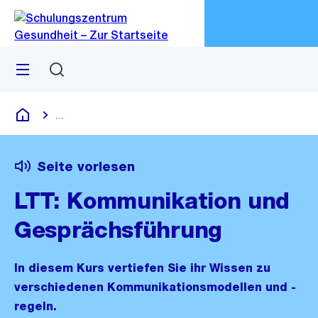
Zu
Zu
Sprunglink
Navigation
Menü
Suchen
M
öf
...
Blende alle Breadcrumbs ein
Schulungszentrum Gesundheit
Seite vorlesen
LTT: Kommunikation und
Gesprächsführung
In diesem Kurs vertiefen Sie ihr Wissen zu
verschiedenen Kommunikationsmodellen und -
regeln.