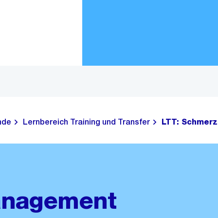
Zur Bereichsauswahl
Zum Inhalt
nde
Lernbereich Training und Transfer
LTT: Schmer
anagement