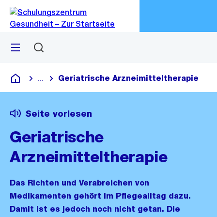
Zu
Zu
Sprunglink
Navigation
Menü
Suchen
M
öf
Geriatrische Arzneimitteltherapie
...
Blende alle Breadcrumbs ein
Schulungszentrum Gesundheit
Seite vorlesen
Geriatrische
Arzneimitteltherapie
Das Richten und Verabreichen von
Medikamenten gehört im Pflegealltag dazu.
Damit ist es jedoch noch nicht getan. Die