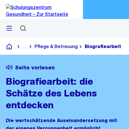
Zu
Zu
Sprunglink
Navigation
Menü
Suchen
M
öf
Pflege & Betreuung
Biografiearbeit
...
Blende alle Breadcrumbs ein
Schulungszentrum Gesundheit
Seite vorlesen
Biografiearbeit: die
Schätze des Lebens
entdecken
Die wertschätzende Auseinandersetzung mit
der eigenen Vergangenheit ermöglicht