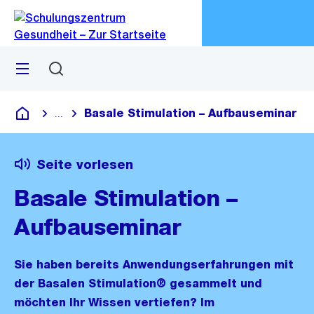
Zu
Zu
Sprunglink
Navigation
Menü
Suchen
M
öf
Basale Stimulation – Aufbauseminar
...
Blende alle Breadcrumbs ein
Schulungszentrum Gesundheit
Seite vorlesen
Basale Stimulation –
Aufbauseminar
Sie haben bereits Anwendungserfahrungen mit
der Basalen Stimulation® gesammelt und
möchten Ihr Wissen vertiefen? Im