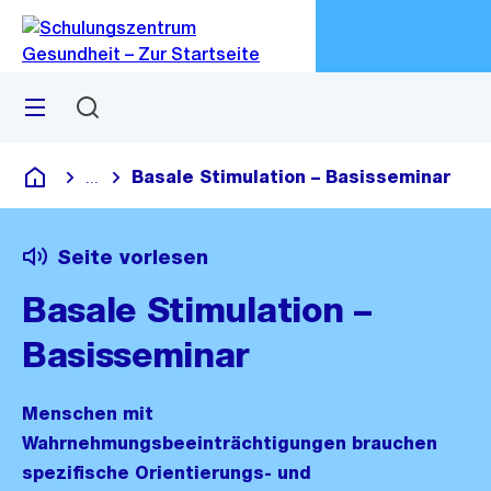
Zu
Zu
Sprunglink
Navigation
Menü
Suchen
M
öf
Basale Stimulation – Basisseminar
...
Blende alle Breadcrumbs ein
Schulungszentrum Gesundheit
Seite vorlesen
Basale Stimulation –
Basisseminar
Menschen mit
Wahrnehmungsbeeinträchtigungen brauchen
spezifische Orientierungs- und