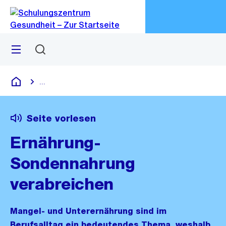
Zu
Zu
Sprunglink
Navigation
Menü
Suchen
M
öf
...
Blende alle Breadcrumbs ein
Schulungszentrum Gesundheit
Seite vorlesen
Ernährung-
Sondennahrung
verabreichen
Mangel- und Unterernährung sind im
Berufsalltag ein bedeutendes Thema, weshalb