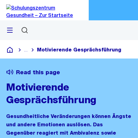
Go
Go
Quick
Navigation
Link
Menü
Suchen
M
öf
Motivierende Gesprächsführung
...
Blende alle Breadcrumbs ein
Schulungszentrum Gesundheit
Read this page
Motivierende
Gesprächsführung
Gesundheitliche Veränderungen können Ängste
und andere Emotionen auslösen. Das
Gegenüber reagiert mit Ambivalenz sowie