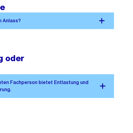
te
g oder