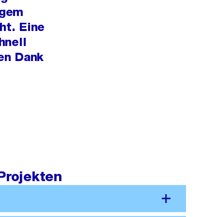
igem
ht. Eine
hnell
len Dank
Projekten