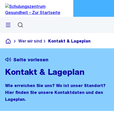
Zu
Zu
Sprunglink
Navigation
Menü
Suchen
M
öf
Wer wir sind
Kontakt & Lageplan
Schulungszentrum Gesundheit
Seite vorlesen
Kontakt & Lageplan
Wie erreichen Sie uns? Wo ist unser Standort?
Hier finden Sie unsere Kontaktdaten und den
Lageplan.