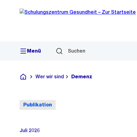
Sprunglink
Navigation
Menü
Suchen
Wer wir sind
Demenz
Schulungszentrum Gesundheit
Publikation
Juli 2026