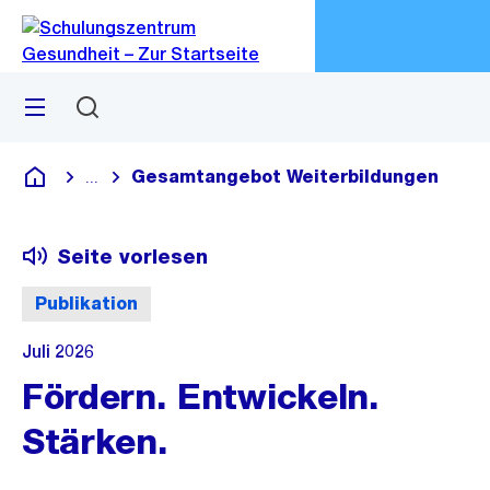
Zu
Zu
Sprunglink
Navigation
Menü
Suchen
M
öf
Gesamtangebot Weiterbildungen
...
Blende alle Breadcrumbs ein
Schulungszentrum Gesundheit
Seite vorlesen
Publikation
Juli 2026
Fördern. Entwickeln.
Stärken.