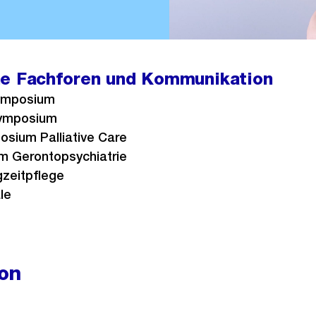
he Fachforen und Kommunikation
ymposium
ymposium
sium Palliative Care
m Gerontopsychiatrie
zeitpflege
le
on