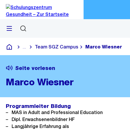
Zu
Zu
Sprunglink
Navigation
Menü
Suchen
M
öf
Team SGZ Campus
Marco Wiesner
...
Blende alle Breadcrumbs ein
Schulungszentrum Gesundheit
Seite vorlesen
Marco Wiesner
Programmleiter Bildung
MAS in Adult and Professional Education
Dipl. Erwachsenenbildner HF
Langjährige Erfahrung als