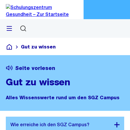
Zu
Zu
Sprunglink
Navigation
Menü
Suchen
M
öf
Gut zu wissen
Schulungszentrum Gesundheit
Seite vorlesen
Gut zu wissen
Alles Wissenswerte rund um den SGZ Campus