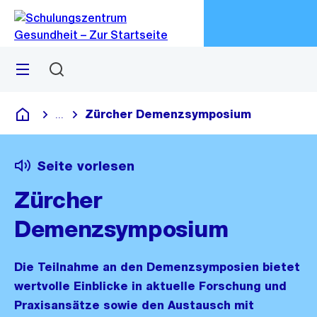
Zu
Zu
Sprunglink
Navigation
Menü
Suchen
M
öf
Zürcher Demenzsymposium
...
Blende alle Breadcrumbs ein
Schulungszentrum Gesundheit
Seite vorlesen
Zürcher
Demenzsymposium
Die Teilnahme an den Demenzsymposien bietet
wertvolle Einblicke in aktuelle Forschung und
Praxisansätze sowie den Austausch mit