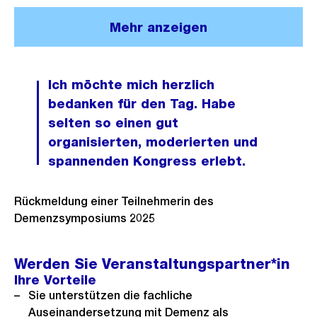
s
l
r
B
n
n
s
d
Mehr anzeigen
o
i
G
e
a
i
s
l
r
B
n
n
s
d
o
i
s
G
Ich möchte mich herzlich
a
i
s
l
i
r
bedanken für den Tag. Habe
n
n
s
d
c
o
selten so einen gut
s
G
a
i
h
s
organisierten, moderierten und
i
r
n
n
t
s
spannenden Kongress erlebt.
c
o
s
G
a
h
s
i
r
n
t
s
Rückmeldung einer Teilnehmerin des
c
o
s
a
Demenzsymposiums 2025
h
s
i
n
t
s
c
s
Werden Sie Veranstaltungspartner*in
a
h
i
Ihre Vorteile
n
t
c
Sie unterstützen die fachliche
s
Auseinandersetzung mit Demenz als
h