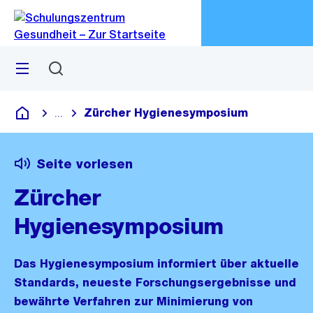
Zu
Zu
Sprunglink
Navigation
Menü
Suchen
M
öf
Zürcher Hygienesymposium
...
Blende alle Breadcrumbs ein
Schulungszentrum Gesundheit
Seite vorlesen
Zürcher
Hygienesymposium
Das Hygienesymposium informiert über aktuelle
Standards, neueste Forschungsergebnisse und
bewährte Verfahren zur Minimierung von