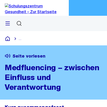
Zu
Zu
Sprunglink
Navigation
Menü
Suchen
M
öf
...
Blende alle Breadcrumbs ein
Schulungszentrum Gesundheit
Seite vorlesen
Medfluencing – zwischen
Einfluss und
Verantwortung