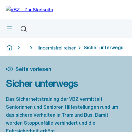
Zu
Zu
Sprunglink
Navigation
Menü
Suchen
M
S
öf
Hindernisfrei reisen
Sicher unterwegs
...
Blende alle Breadcrumbs ein
Deutsch
Seite vorlesen
Sicher unterwegs
Das Sicherheitstraining der VBZ vermittelt
Seniorinnen und Senioren Hilfestellungen rund um
das sichere Verhalten in Tram und Bus. Damit
werden Stoppunfälle verhindert und die
Fahrsicherheit erhöht.