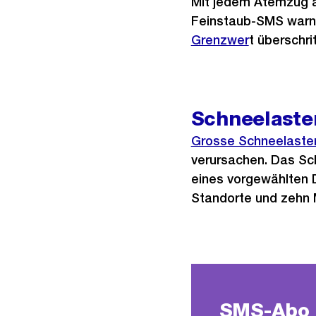
Mit jedem Atemzug a
Feinstaub-SMS warnt
Grenzwer
t überschri
Schneelast
Grosse Schneelaste
verursachen. Das Sc
eines vorgewählten 
Standorte und zehn
SMS-Abo 