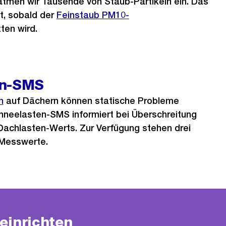
tmen wir Tausende von Staub-Partikeln ein. Das
, sobald der
Feinstaub PM10-
tten wird.
en-SMS
n
auf Dächern können statische Probleme
hneelasten-SMS informiert bei Überschreitung
Dachlasten-Werts. Zur Verfügung stehen drei
 Messwerte.
einrichten