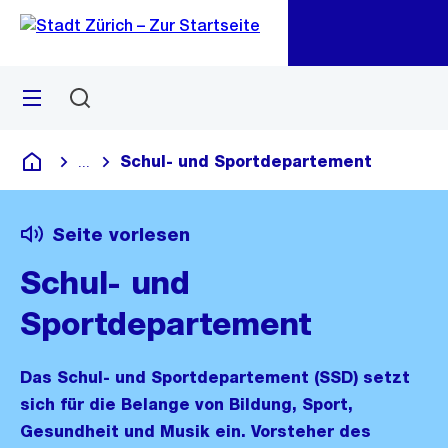
Zu
Zu
Sprunglink
Navigation
Menü
Suchen
M
öf
Schul- und Sportdepartement
...
Blende alle Breadcrumbs ein
Deutsch
Seite vorlesen
Schul- und
Sportdepartement
Das Schul- und Sportdepartement (SSD) setzt
sich für die Belange von Bildung, Sport,
Gesundheit und Musik ein. Vorsteher des