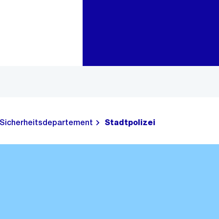
Zur Bereichsauswahl
Zum Inhalt
Sicherheitsdepartement
Stadtpolizei