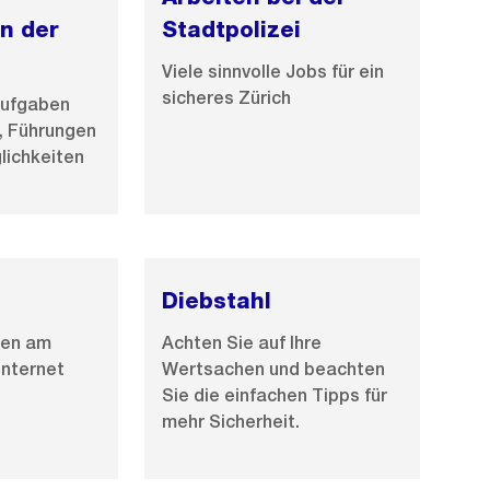
l
en der
Stadtpolizei
d
Viele sinnvolle Jobs für ein
i
sicheres Zürich
Aufgaben
n
i, Führungen
G
lichkeiten
r
o
s
s
a
Diebstahl
n
ten am
Achten Sie auf Ihre
s
Internet
Wertsachen und beachten
i
Sie die einfachen Tipps für
c
mehr Sicherheit.
h
t