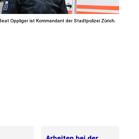
Beat Oppliger ist Kommandant der Stadtpolizei Zürich.
Ö
f
f
n
e
B
Arbeiten bei der
i