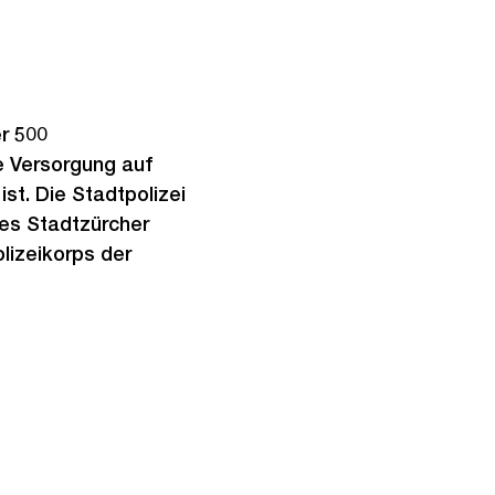
r
o
s
s
r 500
a
he Versorgung auf
n
st. Die Stadtpolizei
s
des Stadtzürcher
i
lizeikorps der
c
h
t