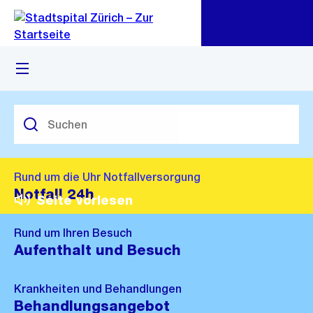
Zu
Zu
Sprunglink
Navigation
Menü
Rund um die Uhr Notfallversorgung
Notfall 24h
Seite vorlesen
Rund um Ihren Besuch
Aufenthalt und Besuch
Krankheiten und Behandlungen
Behandlungsangebot