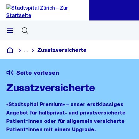
Zu
Zu
Sprunglink
Navigation
Menü
Suchen
Zusatzversicherte
...
Blende alle Breadcrumbs ein
Krankenhaus
Seite vorlesen
Zusatzversicherte
«Stadtspital Premium» – unser erstklassiges
Angebot für halbprivat- und privatversicherte
Patient*innen oder für allgemein versicherte
Patient*innen mit einem Upgrade.