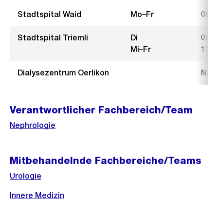
Stadtspital Waid
Mo–Fr
08.0
Stadtspital Triemli
Di
08.0
Mi–Fr
13.3
Dialysezentrum Oerlikon
Nach
Verantwortlicher Fachbereich/Team
Nephrologie
Mitbehandelnde Fachbereiche/Teams
Urologie
Innere Medizin