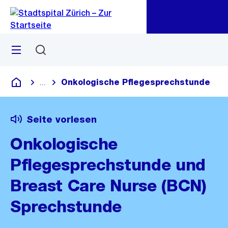
Zu
Zu
Sprunglink
Navigation
Menü
Suchen
Onkologische Pflegesprechstunde
...
Blende alle Breadcrumbs ein
Krankenhaus
Seite vorlesen
Onkologische
Pflegesprechstunde und
Breast Care Nurse (BCN)
Sprechstunde