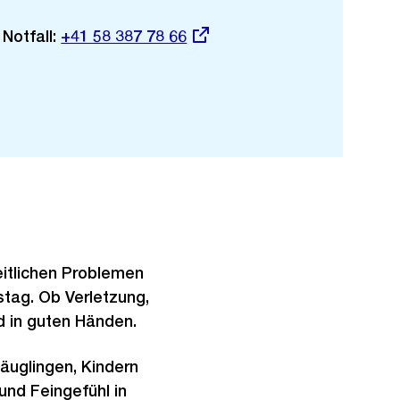
Notfall:
Externer
+41 58 387 78 66
Link:
er
eitlichen Problemen
stag. Ob Verletzung,
ind in guten Händen.
äuglingen, Kindern
und Feingefühl in