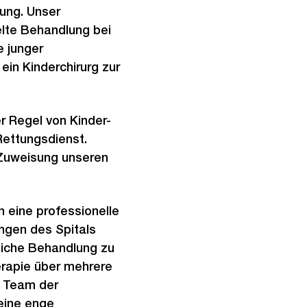
bung. Unser
elte Behandlung bei
e junger
 ein
Kinderchirurg zur
r Regel von Kinder-
Rettungsdienst.
 Zuweisung unseren
 eine professionelle
ngen des Spitals
liche Behandlung zu
rapie über mehrere
s Team der
eine enge