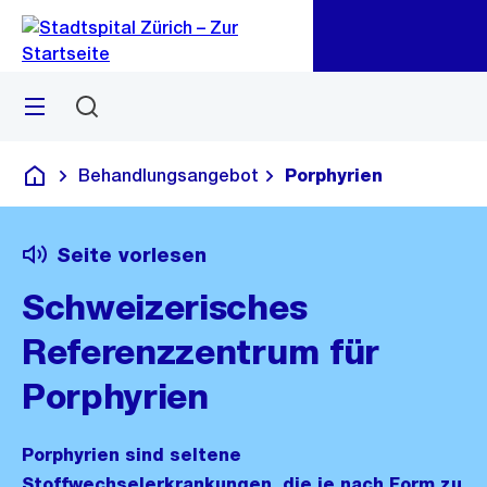
Zu
Zu
Sprunglink
Navigation
Menü
Suchen
Behandlungsangebot
Porphyrien
Krankenhaus
Seite vorlesen
Schweizerisches
Referenzzentrum für
Porphyrien
Porphyrien sind seltene
Stoffwechselerkrankungen, die je nach Form zu