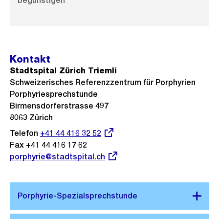
begünstigen
Kontakt
Stadtspital Zürich Triemli
Schweizerisches Referenzzentrum für Porphyrien
Porphyriesprechstunde
Birmensdorferstrasse 497
8063 Zürich
Telefon
Externer
+41 44 416 32 52
Fax +41 44 416 17 62
Link:
Externer
porphyrie@stadtspital.ch
Link: