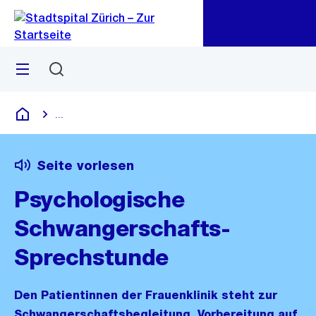
Zu
Zu
Sprunglink
Navigation
Menü
Suchen
...
Blende alle Breadcrumbs ein
Krankenhaus
Seite vorlesen
Psychologische
Schwangerschafts-
Sprechstunde
Den Patientinnen der Frauenklinik steht zur
Schwangerschaftsbegleitung, Vorbereitung auf